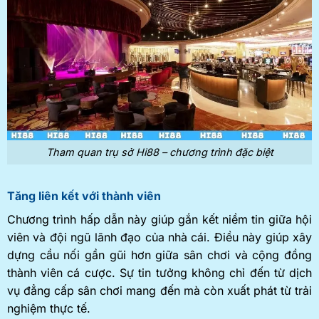
Tham quan trụ sở Hi88 – chương trình đặc biệt
Tăng liên kết với thành viên
Chương trình hấp dẫn này giúp gắn kết niềm tin giữa hội
viên và đội ngũ lãnh đạo của nhà cái. Điều này giúp xây
dựng cầu nối gần gũi hơn giữa sân chơi và cộng đồng
thành viên cá cược. Sự tin tưởng không chỉ đến từ dịch
vụ đẳng cấp sân chơi mang đến mà còn xuất phát từ trải
nghiệm thực tế.