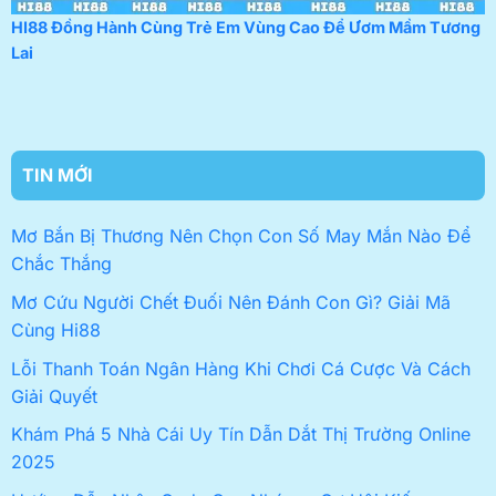
HI88 Đồng Hành Cùng Trẻ Em Vùng Cao Để Ươm Mầm Tương
Lai
TIN MỚI
Mơ Bắn Bị Thương Nên Chọn Con Số May Mắn Nào Để
Chắc Thắng
Mơ Cứu Người Chết Đuối Nên Đánh Con Gì? Giải Mã
Cùng Hi88
Lỗi Thanh Toán Ngân Hàng Khi Chơi Cá Cược Và Cách
Giải Quyết
Khám Phá 5 Nhà Cái Uy Tín Dẫn Dắt Thị Trường Online
2025