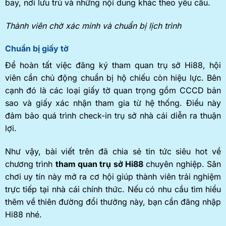
bay, nơi lưu trú và những nội dung khác theo yêu cầu.
Thành viên chờ xác minh và chuẩn bị lịch trình
Chuẩn bị giấy tờ
Để hoàn tất việc đăng ký tham quan trụ sở Hi88, hội
viên cần chủ động chuẩn bị hộ chiếu còn hiệu lực. Bên
cạnh đó là các loại giấy tờ quan trọng gồm CCCD bản
sao và giấy xác nhận tham gia từ hệ thống. Điều này
đảm bảo quá trình check-in trụ sở nhà cái diễn ra thuận
lợi.
Như vậy, bài viết trên đã chia sẻ tin tức siêu hot về
chương trình
tham quan trụ sở Hi88
chuyên nghiệp. Sân
chơi uy tín này mở ra cơ hội giúp thành viên trải nghiệm
trực tiếp tại nhà cái chính thức. Nếu có nhu cầu tìm hiểu
thêm về thiên đường đổi thưởng này, bạn cần đăng nhập
Hi88 nhé.