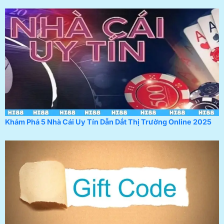
Khám Phá 5 Nhà Cái Uy Tín Dẫn Dắt Thị Trường Online 2025