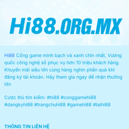
Hi88
Cổng game minh bạch và xanh chín nhất, Vương
quốc công nghệ số phục vụ hơn 10 triệu khách hàng.
Khuyến mãi siêu lớn cùng hàng nghìn phần quà khi
đăng ký tài khoản. Hãy tham gia ngay để nhận thưởng
lớn
Cược thủ tìm kiếm: #hi88 #conggamehi88
#dangkyhi88 #trangchuhi88 #gamehi88 #taihi88
THÔNG TIN LIÊN HỆ