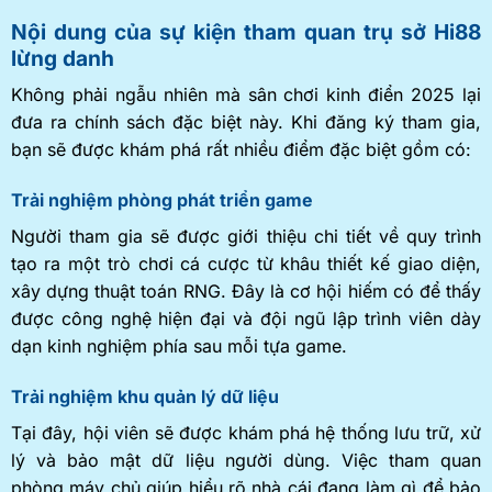
Nội dung của sự kiện tham quan trụ sở Hi88
lừng danh
Không phải ngẫu nhiên mà sân chơi kinh điển 2025 lại
đưa ra chính sách đặc biệt này. Khi đăng ký tham gia,
bạn sẽ được khám phá rất nhiều điểm đặc biệt gồm có:
Trải nghiệm phòng phát triển game
Người tham gia sẽ được giới thiệu chi tiết về quy trình
tạo ra một trò chơi cá cược từ khâu thiết kế giao diện,
xây dựng thuật toán RNG. Đây là cơ hội hiếm có để thấy
được công nghệ hiện đại và đội ngũ lập trình viên dày
dạn kinh nghiệm phía sau mỗi tựa game.
Trải nghiệm khu quản lý dữ liệu
Tại đây, hội viên sẽ được khám phá hệ thống lưu trữ, xử
lý và bảo mật dữ liệu người dùng. Việc tham quan
phòng máy chủ giúp hiểu rõ nhà cái đang làm gì để bảo