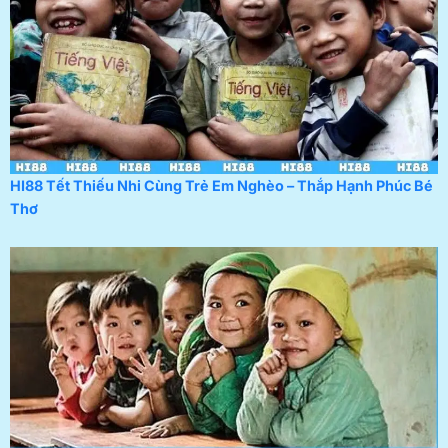
HI88 Tết Thiếu Nhi Cùng Trẻ Em Nghèo – Thắp Hạnh Phúc Bé
Thơ