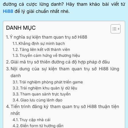
đường cá cược lừng danh? Hãy tham khảo bài viết từ
Hi88
để lý giải chuẩn nhất nhé.
DANH MỤC
Ý nghĩa sự kiện tham quan trụ sở Hi88
Khẳng định sự minh bạch
Tăng liên kết với thành viên
Truyền cảm hứng về thương hiệu
Giải mã trụ sở thiên đường cá độ hợp pháp ở đâu
Nội dung của sự kiện tham quan trụ sở Hi88 lừng
danh
Trải nghiệm phòng phát triển game
Trải nghiệm khu quản lý dữ liệu
Tham quan sảnh trực tuyến
Giao lưu cùng lãnh đạo
Tiến trình đăng ký tham quan trụ sở Hi88 thuận tiện
nhất
Truy cập nhà cái
Điền form từ hướng dẫn