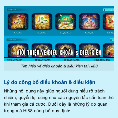
Tìm hiểu về điều khoản & điều kiện tại Hi88
Lý do công bố điều khoản & điều kiện
Những nội dung này giúp người dùng hiểu rõ trách
nhiệm, quyền lợi cũng như các nguyên tắc cần tuân thủ
khi tham gia cá cược. Dưới đây là những lý do quan
trọng mà Hi88 công bố quy định: