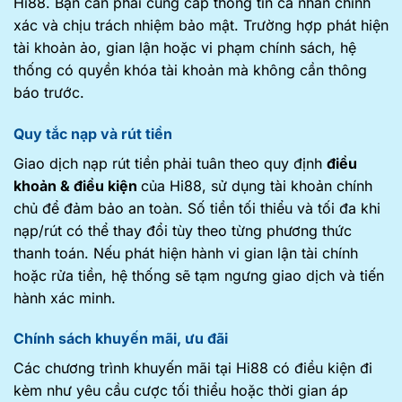
Hi88. Bạn cần phải cung cấp thông tin cá nhân chính
xác và chịu trách nhiệm bảo mật. Trường hợp phát hiện
tài khoản ảo, gian lận hoặc vi phạm chính sách, hệ
thống có quyền khóa tài khoản mà không cần thông
báo trước.
Quy tắc nạp và rút tiền
Giao dịch nạp rút tiền phải tuân theo quy định
điều
khoản & điều kiện
của Hi88, sử dụng tài khoản chính
chủ để đảm bảo an toàn. Số tiền tối thiểu và tối đa khi
nạp/rút có thể thay đổi tùy theo từng phương thức
thanh toán. Nếu phát hiện hành vi gian lận tài chính
hoặc rửa tiền, hệ thống sẽ tạm ngưng giao dịch và tiến
hành xác minh.
Chính sách khuyến mãi, ưu đãi
Các chương trình khuyến mãi tại Hi88 có điều kiện đi
kèm như yêu cầu cược tối thiểu hoặc thời gian áp