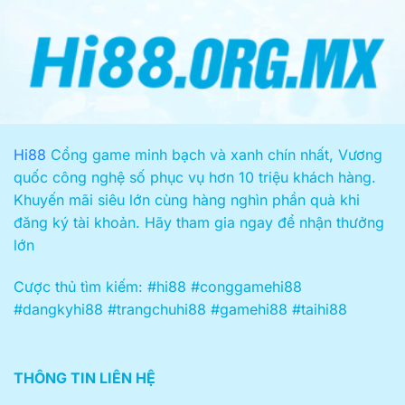
Hi88
Cổng game minh bạch và xanh chín nhất, Vương
quốc công nghệ số phục vụ hơn 10 triệu khách hàng.
Khuyến mãi siêu lớn cùng hàng nghìn phần quà khi
đăng ký tài khoản. Hãy tham gia ngay để nhận thưởng
lớn
Cược thủ tìm kiếm: #hi88 #conggamehi88
#dangkyhi88 #trangchuhi88 #gamehi88 #taihi88
THÔNG TIN LIÊN HỆ