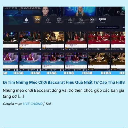
Evolution Gaming
Evolution Gaming nổi bật với các trò chơi Baccarat,
Blackjack, Roulette,… Công nghệ phát sóng tiên tiến,
hội viên có thể theo dõi ván cược từ nhiều góc máy
khác nhau. Hệ thống cá cược đa bàn giúp tăng thêm
nhiều trải nghiệm, tạo ra môi trường giải trí chuyên
nghiệp.
WM Casino
WM Casino sở hữu giao diện thân thiện, giúp người
chơi dễ dàng thao tác khi cá cược.
Sảnh game cung
Đi Tìm Những Mẹo Chơi Baccarat Hiệu Quả Nhất Từ Cao Thủ Hi88
cấp nhiều bàn cược với giới hạn linh hoạt, phù hợp với
Những mẹo chơi Baccarat đóng vai trò then chốt, giúp các bạn gia
mọi cấp độ
.
Các trò chơi phổ biến như Baccarat, Sicbo
tăng cơ [...]
và Rồng Hổ luôn có tỷ lệ trả thưởng hấp dẫn.
Chuyên mục:
LIVE CASINO
| Thẻ
.
Khám phá kho tàng game tại Live Casino
Hi88