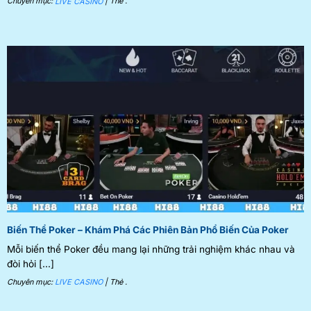
Chuyên mục:
LIVE CASINO
| Thẻ
.
Những đối tác uy tín bậc nhất tại sảnh
Sảnh hợp tác với nhiều nhà cung cấp game danh tiếng,
mang đến trải nghiệm cá cược chuyên nghiệp
.
Các đối
tác này sở hữu công nghệ hiện đại, đảm bảo tính công
bằng và minh bạch trong từng ván cược.
Dream Gaming
Dream Gaming cung cấp hệ thống
Live Casino Hi88
chất lượng cao với công nghệ truyền phát sắc nét.
Biến Thể Poker – Khám Phá Các Phiên Bản Phổ Biến Của Poker
Người chơi có thể theo dõi ván cược theo thời gian
Mỗi biến thể Poker đều mang lại những trải nghiệm khác nhau và
thực, tận hưởng không gian sòng bài đẳng cấp
.
Hệ
đòi hỏi [...]
thống cược đa dạng giúp mọi người dễ dàng tham gia
Chuyên mục:
LIVE CASINO
| Thẻ
.
và tìm kiếm cơ hội chiến thắng.