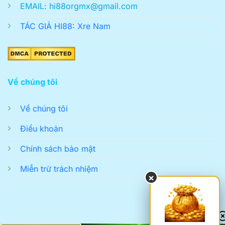
EMAIL:
hi88orgmx@gmail.com
sẽ vừa có tỷ lệ trả thưởng siêu hấp dẫn.
TÁC GIẢ HI88: Xre Nam
Sicbo
Sicbo hay còn gọi là Tài Xỉu, là trò chơi cá cược phổ
biến sử dụng ba viên xúc xắc. Hội viên sẽ đặt cược
vào tổng điểm hoặc các tổ hợp số xuất hiện trên mặt
Về chúng tôi
xúc xắc.
Đây là trò dễ chơi, có nhiều mức cược khác
nhau, phù hợp với mọi đối tượng thành viên.
Về chúng tôi
Sảnh cũng cung cấp hệ thống Sicbo với hình ảnh rõ
Điều khoản
nét, giúp thành viên theo dõi từng lần đổ xúc xắc một
cách chính xác. Hệ thống cược linh hoạt, tỷ lệ trả
Chính sách bảo mật
thưởng hấp dẫn giúp sicbo trở thành một trong những
Miễn trừ trách nhiệm
trò chơi được yêu thích nhất.
×
Ưu điểm khi hội viên tham gia vào Live
Casino Hi88