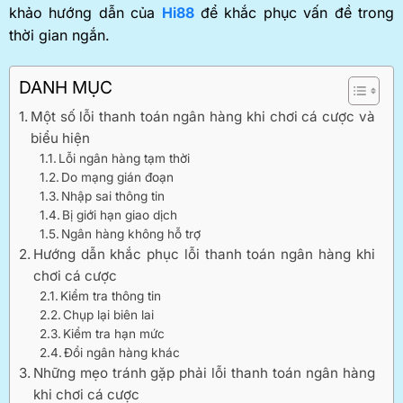
khảo hướng dẫn của
Hi88
để khắc phục vấn đề trong
thời gian ngắn.
DANH MỤC
Một số lỗi thanh toán ngân hàng khi chơi cá cược và
biểu hiện
Lỗi ngân hàng tạm thời
Do mạng gián đoạn
Nhập sai thông tin
Bị giới hạn giao dịch
Ngân hàng không hỗ trợ
Hướng dẫn khắc phục lỗi thanh toán ngân hàng khi
chơi cá cược
Kiểm tra thông tin
Chụp lại biên lai
Kiểm tra hạn mức
Đổi ngân hàng khác
Những mẹo tránh gặp phải lỗi thanh toán ngân hàng
khi chơi cá cược