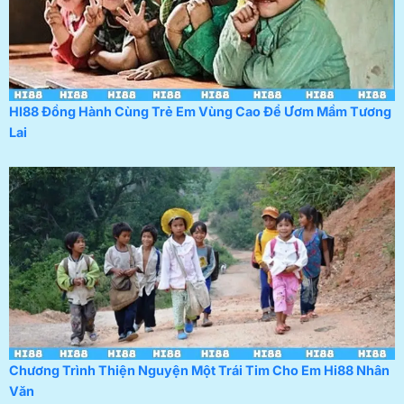
HI88 Đồng Hành Cùng Trẻ Em Vùng Cao Để Ươm Mầm Tương
Lai
Chương Trình Thiện Nguyện Một Trái Tim Cho Em Hi88 Nhân
Văn