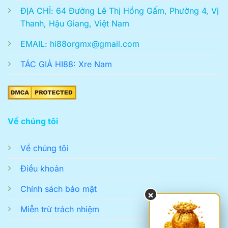
ĐỊA CHỈ: 64 Đường Lê Thị Hồng Gấm, Phường 4, Vị
Thanh, Hậu Giang, Việt Nam
EMAIL:
hi88orgmx@gmail.com
TÁC GIẢ HI88: Xre Nam
Về chúng tôi
Về chúng tôi
Điều khoản
Chính sách bảo mật
×
Miễn trừ trách nhiệm