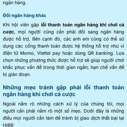
ngân hàng.
Đổi ngân hàng khác
Khi hội viên gặp
lỗi thanh toán ngân hàng khi chơi cá
cược
, mọi người cũng cần phải đổi sang ngân hàng
được hỗ trợ. Bên cạnh đó, các anh em cũng có thể sử
dụng các cổng thanh toán được hệ thống hỗ trợ như ví
điện tử Momo, Viettel pay hoặc dùng QR banking. Lựa
chọn những phương thức được hỗ trợ sẽ giúp người chơi
khắc phục vấn đề trong thời gian ngắn, hạn chế vấn đề
bị gián đoạn.
Những mẹo tránh gặp phải lỗi thanh toán
ngân hàng khi chơi cá cược
Ngoài nắm rõ những cách xử lý của chúng tôi, mọi
người cần phải nắm rõ một số mẹo. Dưới đây là những
điều mọi người cần làm để tránh bị giao dịch thất bại tại
Hi88: