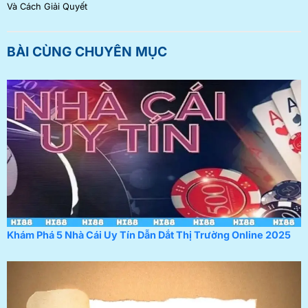
Và Cách Giải Quyết
BÀI CÙNG CHUYÊN MỤC
Khám Phá 5 Nhà Cái Uy Tín Dẫn Dắt Thị Trường Online 2025