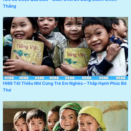
Thắng
HI88 Tết Thiếu Nhi Cùng Trẻ Em Nghèo – Thắp Hạnh Phúc Bé
Thơ