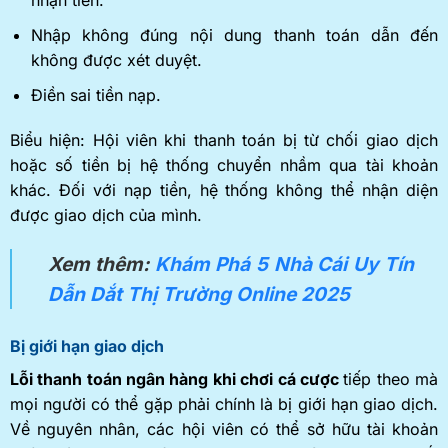
nhận tiền.
Nhập không đúng nội dung thanh toán dẫn đến
không được xét duyệt.
Điền sai tiền nạp.
Biểu hiện: Hội viên khi thanh toán bị từ chối giao dịch
hoặc số tiền bị hệ thống chuyển nhầm qua tài khoản
khác. Đối với nạp tiền, hệ thống không thể nhận diện
được giao dịch của mình.
Xem thêm:
Khám Phá 5 Nhà Cái Uy Tín
Dẫn Dắt Thị Trường Online 2025
Bị giới hạn giao dịch
Lỗi thanh toán ngân hàng khi chơi cá cược
tiếp theo mà
mọi người có thể gặp phải chính là bị giới hạn giao dịch.
Về nguyên nhân, các hội viên có thể sở hữu tài khoản