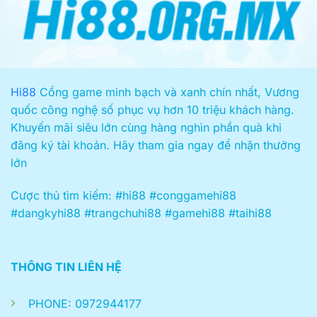
Hi88
Cổng game minh bạch và xanh chín nhất, Vương
quốc công nghệ số phục vụ hơn 10 triệu khách hàng.
Khuyến mãi siêu lớn cùng hàng nghìn phần quà khi
đăng ký tài khoản. Hãy tham gia ngay để nhận thưởng
lớn
Cược thủ tìm kiếm: #hi88 #conggamehi88
#dangkyhi88 #trangchuhi88 #gamehi88 #taihi88
THÔNG TIN LIÊN HỆ
PHONE: 0972944177