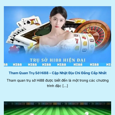
Tham Quan Trụ Sở Hi88 – Cập Nhật Địa Chỉ Đẳng Cấp Nhất
Tham quan trụ sở Hi88 được biết đến là một trong các chương
trình đặc [...]