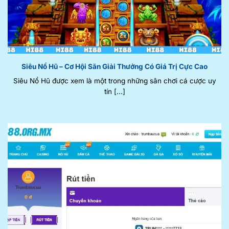
Siêu Nổ Hũ – Cơ Hội Săn Giải Thưởng Có Giá Trị Cực Cao
Siêu Nổ Hũ được xem là một trong những sân chơi cá cược uy
tín [...]