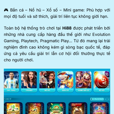
🎮 Bắn cá – Nổ hũ – Xổ số – Mini game: Phù hợp với
mọi độ tuổi và sở thích, giải trí liên tục không giới hạn.
Toàn bộ hệ thống trò chơi tại
Hi88
được phát triển bởi
những nhà cung cấp hàng đầu thế giới như Evolution
Gaming, Playtech, Pragmatic Play… Từ đó mang lại trải
nghiệm đỉnh cao không kém gì sòng bạc quốc tế, đáp
ứng cả yêu cầu giải trí lẫn cơ hội đổi thưởng thực tế
cho người chơi.