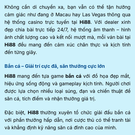
Không cần di chuyển xa, bạn vẫn có thể tận hưởng
cảm giác như đang ở Macau hay Las Vegas thông qua
hệ thống casino trực tuyến tại
Hi88
. Với dealer xinh
đẹp chia bài trực tiếp 24/7, hệ thống âm thanh – hình
ảnh chất lượng cao và kết nối mượt mà, mỗi ván bài tại
Hi88
đều mang đến cảm xúc chân thực và kịch tính
đến từng giây.
Bắn cá – Giải trí cực đã, săn thưởng cực lớn
Hi88
mang đến tựa game
bắn cá
với đồ họa đẹp mắt,
hiệu ứng sống động và gameplay kịch tính. Người chơi
được lựa chọn nhiều loại súng, đạn và chiến thuật để
săn cá, tích điểm và nhận thưởng giá trị.
Đặc biệt,
Hi88
thường xuyên tổ chức giải đấu bắn cá
với phần thưởng hấp dẫn, nơi cược thủ có thể tranh tài
và khẳng định kỹ năng săn cá đỉnh cao của mình.