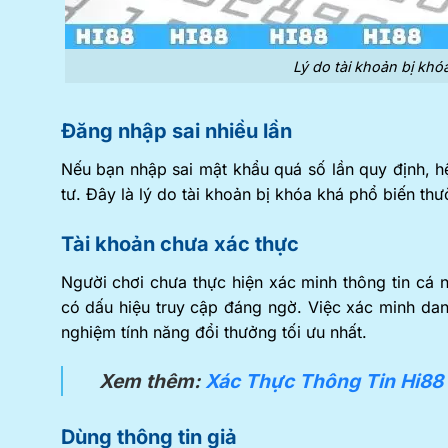
Lý do tài khoản bị khó
Đăng nhập sai nhiều lần
Nếu bạn nhập sai mật khẩu quá số lần quy định, 
tư. Đây là lý do tài khoản bị khóa khá phổ biến th
Tài khoản chưa xác thực
Người chơi chưa thực hiện xác minh thông tin cá nh
có dấu hiệu truy cập đáng ngờ. Việc xác minh danh 
nghiệm tính năng đổi thưởng tối ưu nhất.
Xem thêm:
Xác Thực Thông Tin Hi88 
Dùng thông tin giả