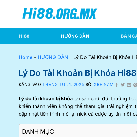
HI88
HƯỚNG DẪN
BẮN C
Home
-
HƯỚNG DẪN
-
Lý Do Tài Khoản Bị Khóa H
Lý Do Tài Khoản Bị Khóa Hi88
ĐĂNG VÀO
THÁNG TƯ 21, 2025
BỞI
XRE NAM
Lý do tài khoản bị khóa
tại sân chơi đổi thưởng h
khiến thành viên không thể tham gia trải nghiệm 
cập nhật tiến trình mở lại nick cá cược uy tín một 
DANH MỤC