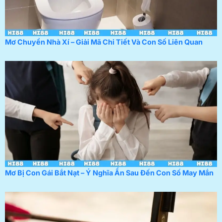
Mơ Chuyển Nhà Xí – Giải Mã Chi Tiết Và Con Số Liên Quan
Mơ Bị Con Gái Bắt Nạt – Ý Nghĩa Ẩn Sau Đến Con Số May Mắn