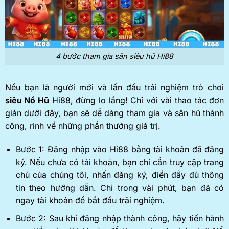
4 bước tham gia săn siêu hũ Hi88
Nếu bạn là người mới và lần đầu trải nghiệm trò chơi
siêu Nổ Hũ
Hi88, đừng lo lắng! Chỉ với vài thao tác đơn
giản dưới đây, bạn sẽ dễ dàng tham gia và săn hũ thành
công, rinh về những phần thưởng giá trị.
Bước 1: Đăng nhập vào Hi88 bằng tài khoản đã đăng
ký. Nếu chưa có tài khoản, bạn chỉ cần truy cập trang
chủ của chúng tôi, nhấn đăng ký, điền đầy đủ thông
tin theo hướng dẫn. Chỉ trong vài phút, bạn đã có
ngay tài khoản để bắt đầu trải nghiệm.
Bước 2: Sau khi đăng nhập thành công, hãy tiến hành