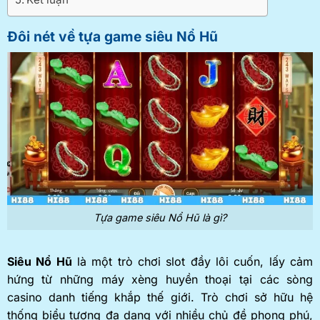
Đôi nét về tựa game siêu Nổ Hũ
Tựa game siêu Nổ Hũ là gì?
Siêu Nổ Hũ
là một trò chơi slot đầy lôi cuốn, lấy cảm
hứng từ những máy xèng huyền thoại tại các sòng
casino danh tiếng khắp thế giới. Trò chơi sở hữu hệ
thống biểu tượng đa dạng với nhiều chủ đề phong phú,