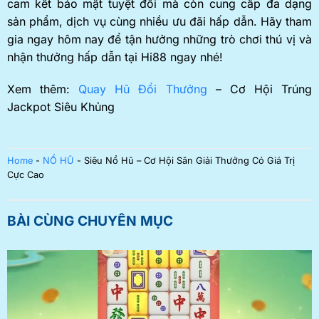
cam kết bảo mật tuyệt đối mà còn cung cấp đa dạng
sản phẩm, dịch vụ cùng nhiều ưu đãi hấp dẫn. Hãy tham
gia ngay hôm nay để tận hưởng những trò chơi thú vị và
nhận thưởng hấp dẫn tại Hi88 ngay nhé!
Xem thêm:
Quay Hũ Đổi Thưởng
– Cơ Hội Trúng
Jackpot Siêu Khủng
Home
-
NỔ HŨ
-
Siêu Nổ Hũ – Cơ Hội Săn Giải Thưởng Có Giá Trị
Cực Cao
BÀI CÙNG CHUYÊN MỤC