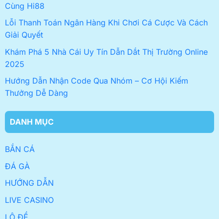
Cùng Hi88
Lỗi Thanh Toán Ngân Hàng Khi Chơi Cá Cược Và Cách
Giải Quyết
Khám Phá 5 Nhà Cái Uy Tín Dẫn Dắt Thị Trường Online
2025
Hướng Dẫn Nhận Code Qua Nhóm – Cơ Hội Kiếm
Thưởng Dễ Dàng
DANH MỤC
BẮN CÁ
ĐÁ GÀ
HƯỚNG DẪN
LIVE CASINO
LÔ ĐỀ