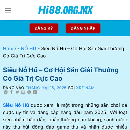
ĐĂNG KÝ
ĐĂNG NHẬP
Home
-
NỔ HŨ
-
Siêu Nổ Hũ – Cơ Hội Săn Giải Thưởng
Có Giá Trị Cực Cao
Siêu Nổ Hũ – Cơ Hội Săn Giải Thưởng
Có Giá Trị Cực Cao
ĐĂNG VÀO
THÁNG HAI 15, 2025
BỞI
XRE NAM
Siêu Nổ Hũ
được xem là một trong những sân chơi cá
cược uy tín và đẳng cấp hàng đầu năm 2025. Với loạt
siêu phẩm hấp dẫn, phần thưởng cực khủng, sảnh cược
này thu hút đông đảo game thủ và nhận được nhiều