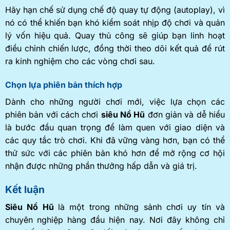
Hãy hạn chế sử dụng chế độ quay tự động (autoplay), vì
nó có thể khiến bạn khó kiểm soát nhịp độ chơi và quản
lý vốn hiệu quả. Quay thủ công sẽ giúp bạn linh hoạt
điều chỉnh chiến lược, đồng thời theo dõi kết quả để rút
ra kinh nghiệm cho các vòng chơi sau.
Chọn lựa phiên bản thích hợp
Dành cho những người chơi mới, việc lựa chọn các
phiên bản với cách chơi
siêu Nổ Hũ
đơn giản và dễ hiểu
là bước đầu quan trọng để làm quen với giao diện và
các quy tắc trò chơi. Khi đã vững vàng hơn, bạn có thể
thử sức với các phiên bản khó hơn để mở rộng cơ hội
nhận được những phần thưởng hấp dẫn và giá trị.
Kết luận
Siêu Nổ Hũ
là một trong những sảnh chơi uy tín và
chuyên nghiệp hàng đầu hiện nay. Nơi đây không chỉ