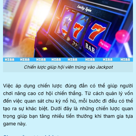
Chiến lược giúp hội viên trúng vào Jackpot
Việc áp dụng chiến lược đúng đắn có thể giúp người
chơi nâng cao cơ hội chiến thắng.
Từ cách quản lý vốn
đến việc quan sát chu kỳ nổ hũ, mỗi bước đi đều có thể
tạo ra sự khác biệt
.
Dưới đây là những chiến lược quan
trọng giúp bạn tăng nhiều tiền thưởng khi tham gia tựa
game này.