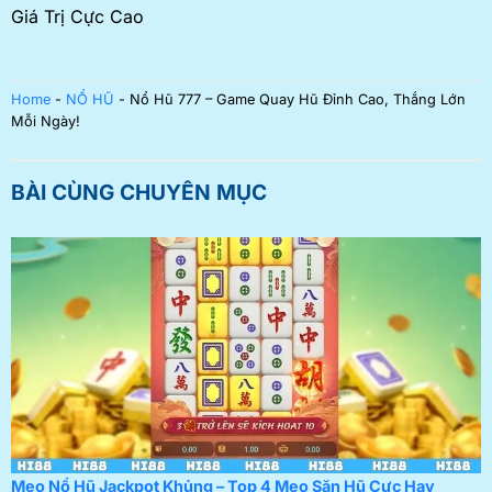
Giá Trị Cực Cao
Home
-
NỔ HŨ
-
Nổ Hũ 777 – Game Quay Hũ Đỉnh Cao, Thắng Lớn
Mỗi Ngày!
BÀI CÙNG CHUYÊN MỤC
Mẹo Nổ Hũ Jackpot Khủng – Top 4 Mẹo Săn Hũ Cực Hay