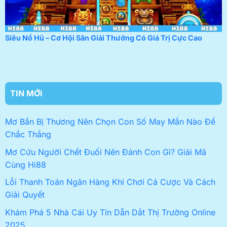
Siêu Nổ Hũ – Cơ Hội Săn Giải Thưởng Có Giá Trị Cực Cao
TIN MỚI
Mơ Bắn Bị Thương Nên Chọn Con Số May Mắn Nào Để
Chắc Thắng
Mơ Cứu Người Chết Đuối Nên Đánh Con Gì? Giải Mã
Cùng Hi88
Lỗi Thanh Toán Ngân Hàng Khi Chơi Cá Cược Và Cách
Giải Quyết
Khám Phá 5 Nhà Cái Uy Tín Dẫn Dắt Thị Trường Online
2025