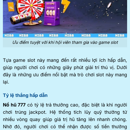
Ưu điểm tuyệt vời khi hội viên tham gia vào game slot
Tựa game slot này mang đến rất nhiều lợi ích hấp dẫn,
giúp người chơi có những giây phút giải trí thú vị.
Dưới
đây là những ưu điểm nổi bật mà trò chơi slot này mang
lại.
Tỷ lệ thắng hấp dẫn
Nổ hũ 777
có tỷ lệ trả thưởng cao, đặc biệt là khi người
chơi trúng jackpot. Hệ thống tích lũy quỹ thưởng từ
nhiều vòng quay giúp giá trị hũ tăng lên nhanh chóng.
Nhờ đó, người chơi có thể nhận được số tiền thưởng