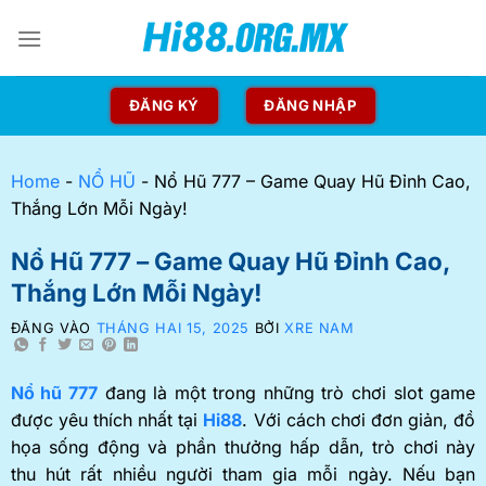
ĐĂNG KÝ
ĐĂNG NHẬP
Home
-
NỔ HŨ
-
Nổ Hũ 777 – Game Quay Hũ Đỉnh Cao,
Thắng Lớn Mỗi Ngày!
Nổ Hũ 777 – Game Quay Hũ Đỉnh Cao,
Thắng Lớn Mỗi Ngày!
ĐĂNG VÀO
THÁNG HAI 15, 2025
BỞI
XRE NAM
Nổ hũ 777
đang là một trong những trò chơi slot game
được yêu thích nhất tại
Hi88
. Với cách chơi đơn giản, đồ
họa sống động và phần thưởng hấp dẫn, trò chơi này
thu hút rất nhiều người tham gia mỗi ngày. Nếu bạn