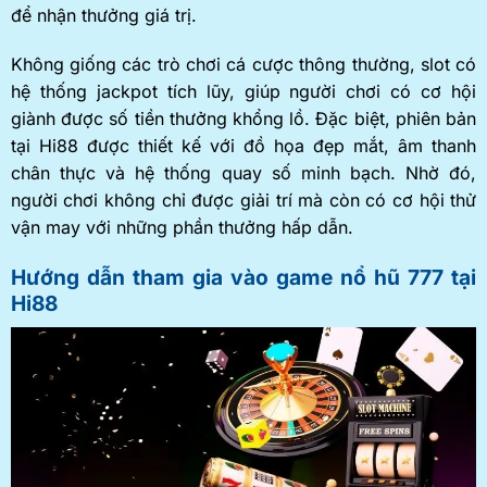
để nhận thưởng giá trị.
Không giống các trò chơi cá cược thông thường, slot
có
hệ thống jackpot tích lũy, giúp người chơi có cơ hội
giành được số tiền thưởng khổng lồ. Đặc biệt, phiên bản
tại Hi88 được thiết kế với đồ họa đẹp mắt, âm thanh
chân thực và hệ thống quay số minh bạch. Nhờ đó,
người chơi không chỉ được giải trí mà còn có cơ hội thử
vận may với những phần thưởng hấp dẫn.
Hướng dẫn tham gia vào game nổ hũ 777 tại
Hi88