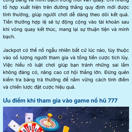
tổ hợp xuất hiện trên đường thắng quy định mới được
tính thưởng, giúp người chơi dễ dàng theo dõi kết quả.
Tiền thưởng hợp lệ sẽ tự động cộng vào tài khoản sau
khi vòng quay kết thúc, mang lại sự thuận tiện và minh
bạch.
Jackpot có thể nổ ngẫu nhiên bất cứ lúc nào, tùy thuộc
vào số lượng người tham gia và tổng tiền cược tích lũy.
Việc hiểu rõ luật chơi giúp bạn tránh những sai lầm
không đáng có, nâng cao cơ hội thắng lớn
.
Đừng quên
kiểm tra bảng trả thưởng để nắm vững cách tính điểm
và chiến lược đặt cược hiệu quả.
Ưu điểm khi tham gia vào game nổ hũ 777