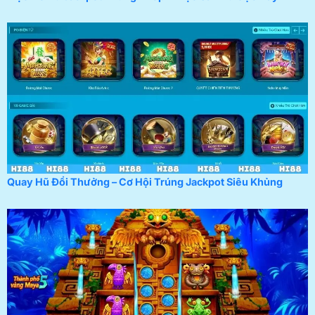
Quay Hũ Đổi Thưởng – Cơ Hội Trúng Jackpot Siêu Khủng