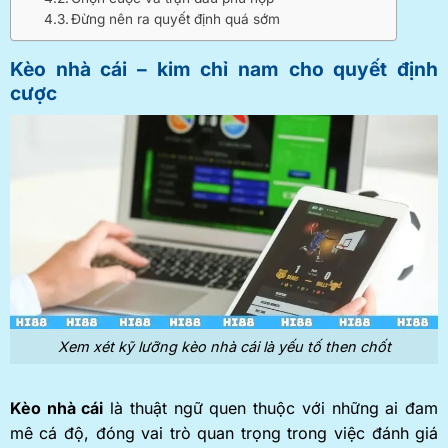
Đừng nên ra quyết định quá sớm
Kèo nhà cái – kim chỉ nam cho quyết định
cược
Xem xét kỹ lưỡng kèo nhà cái là yếu tố then chốt
Kèo nhà cái
là thuật ngữ quen thuộc với những ai đam
mê cá độ, đóng vai trò quan trọng trong việc đánh giá