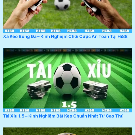
Xả Kèo Bóng Đá – Kinh Nghiệm Chơi Cược An Toàn Tại Hi88
Tài Xỉu 1.5 – Kinh Nghiệm Bắt Kèo Chuẩn Nhất Từ Cao Thủ