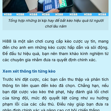
Tổng hợp những bí kíp hay để bắt kèo hiệu quả từ người
chơi lâu năm
Hi88 là một sân chơi cung cấp kèo cược uy tín, mang
đến cho anh em những kèo cược hấp dẫn và sôi động.
Để đầu tư hiệu quả, bạn nên tham khảo kinh nghiệm từ
các chuyên gia nhằm đưa ra quyết định chính xác.
Xem xét thông tin từng kèo
Trước khi đặt cược, các bạn cần thu thập và phân tích
thông tin liên quan đến kèo đã chọn. Chẳng hạn, nếu
bạn đặt cược vào kèo thẻ phạt, hãy đánh giá lối chơi
của từng đội, mức độ quyết liệt cũng như xu hướng
phạm lỗi của các cầu thủ. Điều này giúp bạn đưa ra
nhận định chính xác và nâng cao cơ hội chiến thắng.