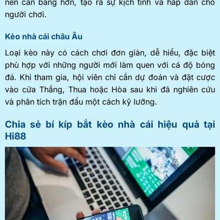
nên cân bằng hơn, tạo ra sự kịch tính và hấp dẫn cho
người chơi.
Kèo nhà cái châu Âu
Loại kèo này có cách chơi đơn giản, dễ hiểu, đặc biệt
phù hợp với những người mới làm quen với cá độ bóng
đá. Khi tham gia, hội viên chỉ cần dự đoán và đặt cược
vào cửa Thắng, Thua hoặc Hòa sau khi đã nghiên cứu
và phân tích trận đấu một cách kỹ lưỡng.
Chia sẻ bí kíp bắt kèo nhà cái hiệu quả tại
Hi88