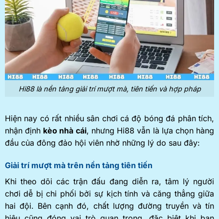
Hi88 là nền tảng giải trí mượt mà, tiên tiến và hợp pháp
Hiện nay có rất nhiều sân chơi cá độ bóng đá phân tích,
nhận định
kèo nhà cái
, nhưng Hi88 vẫn là lựa chọn hàng
đầu của đông đảo hội viên nhờ những lý do sau đây:
Giải trí mượt mà trên nền tảng tiên tiến
Khi theo dõi các trận đấu đang diễn ra, tâm lý người
chơi dễ bị chi phối bởi sự kịch tính và căng thẳng giữa
hai đội. Bên cạnh đó, chất lượng đường truyền và tín
hiệu cũng đóng vai trò quan trọng, đặc biệt khi bạn