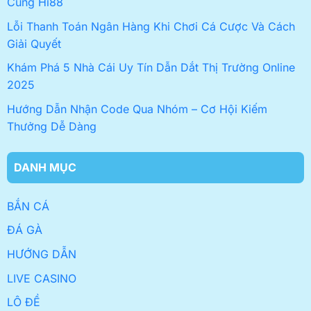
Cùng Hi88
Lỗi Thanh Toán Ngân Hàng Khi Chơi Cá Cược Và Cách
Giải Quyết
Khám Phá 5 Nhà Cái Uy Tín Dẫn Dắt Thị Trường Online
2025
Hướng Dẫn Nhận Code Qua Nhóm – Cơ Hội Kiếm
Thưởng Dễ Dàng
DANH MỤC
BẮN CÁ
ĐÁ GÀ
HƯỚNG DẪN
LIVE CASINO
LÔ ĐỀ