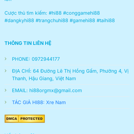
Cược thủ tìm kiếm: #hi88 #conggamehi88
#dangkyhi88 #trangchuhi88 #gamehi88 #taihi88
THÔNG TIN LIÊN HỆ
PHONE: 0972944177
ĐỊA CHỈ: 64 Đường Lê Thị Hồng Gấm, Phường 4, Vị
Thanh, Hậu Giang, Việt Nam
EMAIL:
hi88orgmx@gmail.com
TÁC GIẢ HI88: Xre Nam