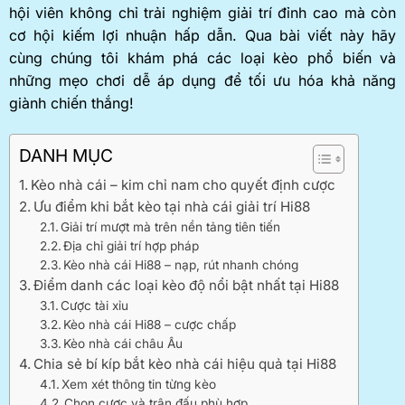
hội viên không chỉ trải nghiệm giải trí đỉnh cao mà còn
cơ hội kiếm lợi nhuận hấp dẫn. Qua bài viết này hãy
cùng chúng tôi khám phá các loại kèo phổ biến và
những mẹo chơi dễ áp dụng để tối ưu hóa khả năng
giành chiến thắng!
DANH MỤC
Kèo nhà cái – kim chỉ nam cho quyết định cược
Ưu điểm khi bắt kèo tại nhà cái giải trí Hi88
Giải trí mượt mà trên nền tảng tiên tiến
Địa chỉ giải trí hợp pháp
Kèo nhà cái Hi88 – nạp, rút nhanh chóng
Điểm danh các loại kèo độ nổi bật nhất tại Hi88
Cược tài xỉu
Kèo nhà cái Hi88 – cược chấp
Kèo nhà cái châu Âu
Chia sẻ bí kíp bắt kèo nhà cái hiệu quả tại Hi88
Xem xét thông tin từng kèo
Chọn cược và trận đấu phù hợp