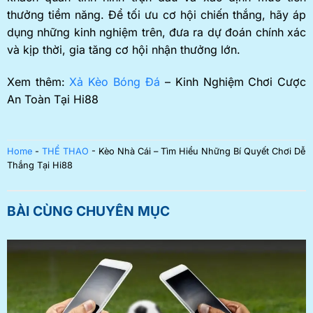
thưởng tiềm năng. Để tối ưu cơ hội chiến thắng, hãy áp
dụng những kinh nghiệm trên, đưa ra dự đoán chính xác
và kịp thời, gia tăng cơ hội nhận thưởng lớn.
Xem thêm:
Xả Kèo Bóng Đá
– Kinh Nghiệm Chơi Cược
An Toàn Tại Hi88
Home
-
THỂ THAO
-
Kèo Nhà Cái – Tìm Hiểu Những Bí Quyết Chơi Dễ
Thắng Tại Hi88
BÀI CÙNG CHUYÊN MỤC